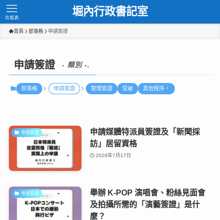
堀內行政書記室
功能表
首頁
部落格
申請簽證
申請簽證
- 類別 -.
部落格
申請簽證
管理簽證
受雇
其他程序。
申請媒體特派員簽證及「新聞採
申請簽證
訪」居留資格
2026年7月17日
舉辦 K-POP 演唱會、粉絲見面會
申請簽證
及拍攝所需的「演藝簽證」是什
麼？