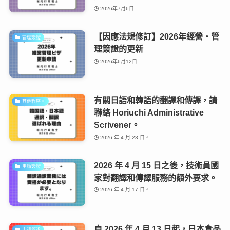
2026年7月6日
【因應法規修訂】2026年經營・管
管理簽證
理簽證的更新
2026年6月12日
有關日語和韓語的翻譯和傳譯，請
其他程序。
聯絡 Horiuchi Administrative
Scrivener。
2026 年 4 月 23 日。
2026 年 4 月 15 日之後，技術員國
申請簽證
家對翻譯和傳譯服務的額外要求。
2026 年 4 月 17 日。
自 2026 年 4 月 13 日起，日本食品
申請簽證