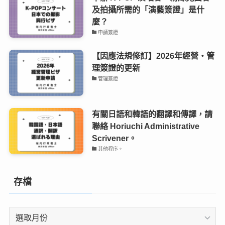
及拍攝所需的「演藝簽證」是什
麼？
申請簽證
【因應法規修訂】2026年經營・管
理簽證的更新
管理簽證
有關日語和韓語的翻譯和傳譯，請
聯絡 Horiuchi Administrative
Scrivener。
其他程序。
存檔
存