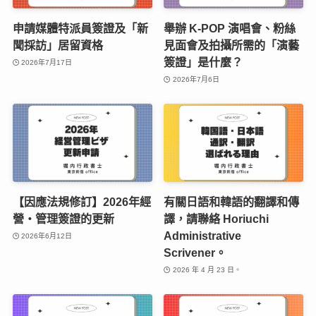
申請媒體特派員簽證及「新
舉辦 K-POP 演唱會、粉絲
聞採訪」居留資格
見面會及拍攝所需的「演藝
簽證」是什麼？
2026年7月17日
2026年7月6日
【因應法規修訂】2026年經
有關日語和韓語的翻譯和傳
營・管理簽證的更新
譯，請聯絡 Horiuchi
Administrative
2026年6月12日
Scrivener。
2026 年 4 月 23 日。