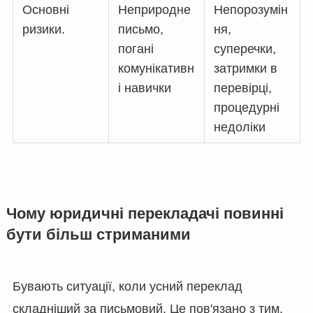
Основні
Неприродне
Непорозумін
ризики.
письмо,
ня,
погані
суперечки,
комунікативн
затримки в
і навички
перевірці,
процедурні
недоліки
Чому юридичні перекладачі повинні
бути більш стриманими
Бувають ситуації, коли усний переклад
складніший за письмовий. Це пов'язано з тим,