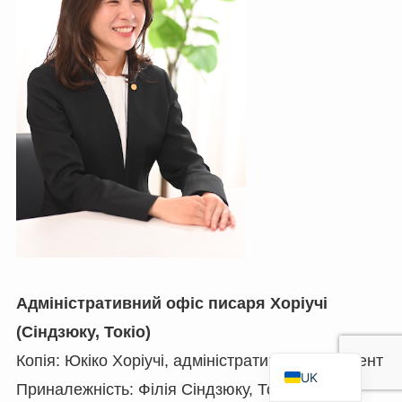
TH
FR
VI
ID
PT
ES
IT
DE
ZH
TW
Адміністративний офіс писаря Хоріучі
EN
(Сіндзюку, Токіо)
JA
Копія: Юкіко Хоріучі, адміністративний референт
UK
Приналежність: Філія Сіндзюку, Токійська