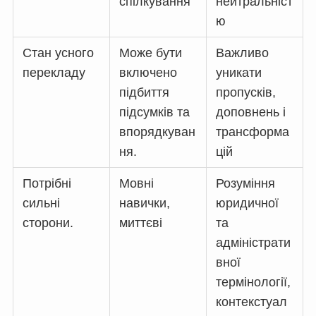
спілкування
нейтральніст
ю
Стан усного
Може бути
Важливо
перекладу
включено
уникати
підбиття
пропусків,
підсумків та
доповнень і
впорядкуван
трансформа
ня.
цій
Потрібні
Мовні
Розуміння
сильні
навички,
юридичної
сторони.
миттєві
та
адміністрати
вної
термінології,
контекстуал