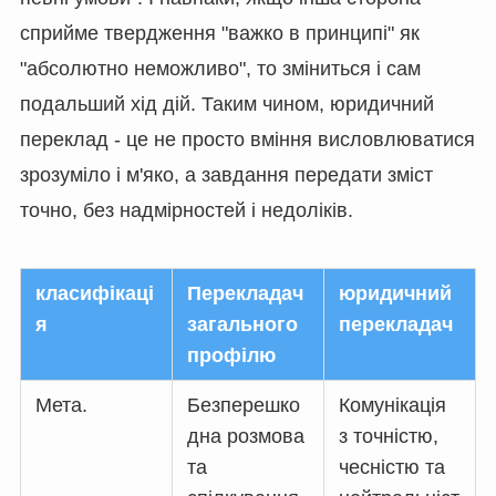
сприйме твердження "важко в принципі" як
"абсолютно неможливо", то зміниться і сам
подальший хід дій. Таким чином, юридичний
переклад - це не просто вміння висловлюватися
зрозуміло і м'яко, а завдання передати зміст
точно, без надмірностей і недоліків.
класифікаці
Перекладач
юридичний
я
загального
перекладач
профілю
Мета.
Безперешко
Комунікація
дна розмова
з точністю,
та
чесністю та