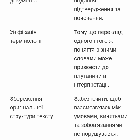
документа.
подання,
підтвердження та
пояснення.
Уніфікація
Тому що переклад
термінології
одного і того ж
поняття різними
словами може
призвести до
плутанини в
інтерпретації.
Збереження
Забезпечити, щоб
оригінальної
взаємозв'язок між
структури тексту
умовами, винятками
та зобов'язаннями
не порушувався.