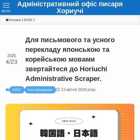
Адміністративний офіс писаря
Хориучі
МЕНЮ
Головна
БЛОГ
Для письмового та усного
перекладу японською та
2026
корейською мовами
4/23
звертайтеся до Horiuchi
Administrative Scraper.
23 квітня 2026 року.
БЛОГ
Інші процедури.