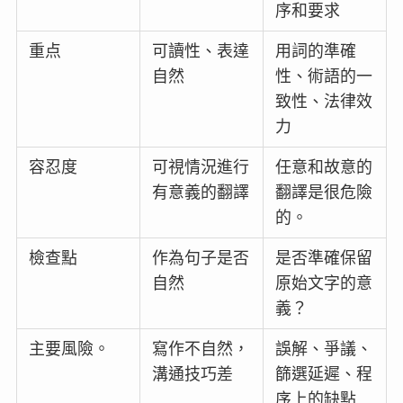
序和要求
重点
可讀性、表達
用詞的準確
自然
性、術語的一
致性、法律效
力
容忍度
可視情況進行
任意和故意的
有意義的翻譯
翻譯是很危險
的。
檢查點
作為句子是否
是否準確保留
自然
原始文字的意
義？
主要風險。
寫作不自然，
誤解、爭議、
溝通技巧差
篩選延遲、程
序上的缺點