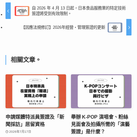
自 2026 年 4 月 13 日起，日本食品服務業的特定技術
簽證將受到有效限制。
【因應法規修訂】2026年經營・管理簽證的更新
相關文章。
申請媒體特派員簽證及「新
舉辦 K-POP 演唱會、粉絲
聞採訪」居留資格
見面會及拍攝所需的「演藝
簽證」是什麼？
2026年7月17日