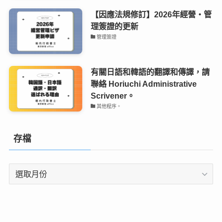
【因應法規修訂】2026年經營・管
理簽證的更新
管理簽證
有關日語和韓語的翻譯和傳譯，請
聯絡 Horiuchi Administrative
Scrivener。
其他程序。
存檔
存
檔