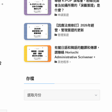
舉辦 K-POP 演唱會、粉絲見面
冊。
會及拍攝所需的「演藝簽證」是
什麼？
申請簽證
【因應法規修訂】2026年經
營・管理簽證的更新
管理簽證
有關日語和韓語的翻譯和傳譯，
請聯絡 Horiuchi
Administrative Scrivener。
其他程序。
合
存檔
存
檔