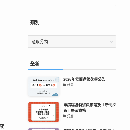
類別.
類
別.
全新
2026年盂蘭盆節休假公告
新聞
申請媒體特派員簽證及「新聞採
訪」居留資格
受雇
成