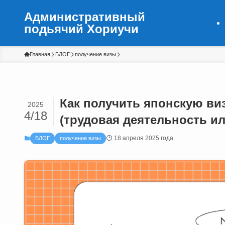
Административный
подьячий Хориучи
Главная
БЛОГ
получение визы
Как получить японскую ви
2025
4/18
(трудовая деятельность ил
18 апреля 2025 года.
БЛОГ
получение визы