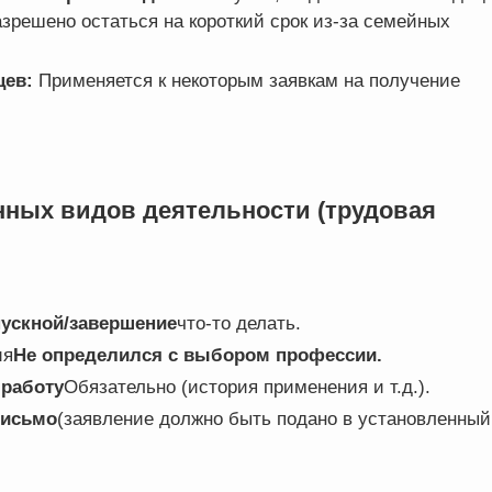
азрешено остаться на короткий срок из-за семейных
цев:
Применяется к некоторым заявкам на получение
нных видов деятельности (трудовая
ускной/завершение
что-то делать.
ия
Не определился с выбором профессии.
 работу
Обязательно (история применения и т.д.).
письмо
(заявление должно быть подано в установленный