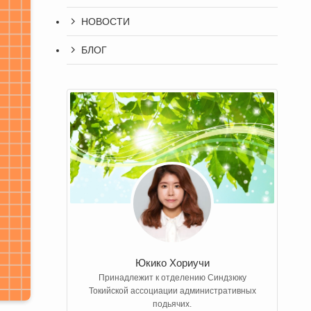
НОВОСТИ
БЛОГ
Юкико Хориучи
Принадлежит к отделению Синдзюку
Токийской ассоциации административных
подьячих.