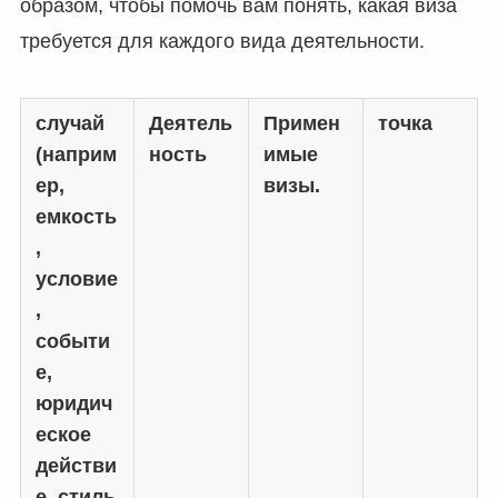
образом, чтобы помочь вам понять, какая виза
требуется для каждого вида деятельности.
случай
Деятель
Примен
точка
(наприм
ность
имые
ер,
визы.
емкость
,
условие
,
событи
е,
юридич
еское
PT_BR
действи
UK
е, стиль