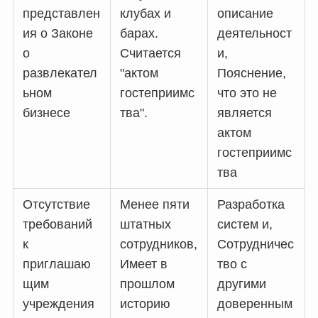
представлен
клубах и
описание
ия о Законе
барах.
деятельност
о
Считается
и,
развлекател
"актом
Пояснение,
ьном
гостеприимс
что это не
бизнесе
тва".
является
актом
гостеприимс
тва
Отсутствие
Менее пяти
Разработка
требований
штатных
систем и,
к
сотрудников,
Сотрудничес
приглашаю
Имеет в
тво с
щим
прошлом
другими
учреждения
историю
доверенным