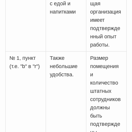
с едой и
щая
напитками
организация
имеет
подтвержде
нный опыт
работы.
№ 1, пункт
Также
Размер
(т.е. "b" в "r")
небольшие
помещения
удобства.
и
количество
штатных
сотрудников
должны
быть
подтвержде