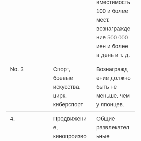
вместимость
100 и более
мест,
вознагражде
ние 500 000
иен и более
в день и т. д.
No. 3
Спорт,
Вознагражд
боевые
ение должно
искусства,
быть не
цирк,
меньше, чем
киберспорт
у японцев.
4.
Продвижени
Общие
е,
развлекател
кинопроизво
ьные