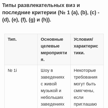
Типы развлекательных виз и
последние критерии (№ 1 (a), (b), (c) -
(d), (e), (f), (g) и (h)).
Тип.
Основные
Условия/
целевые
характерис
мероприяти
тики.
я.
№ 1i
Шоу в
Некоторые
заведениях
требования
с живой
могут быть
музыкой и
смягчены,
небольших
если
заведениях
приглашаю