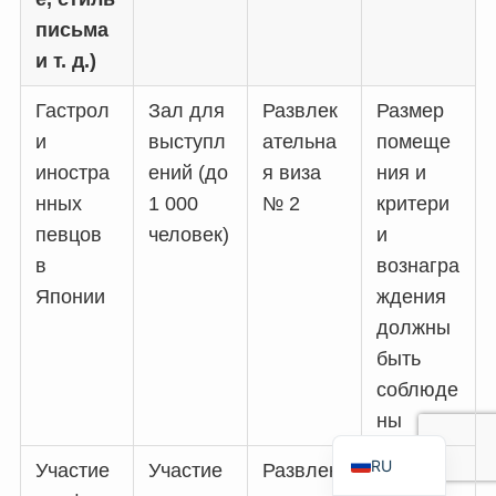
TH
письма
и т. д.)
FR
VI
Гастрол
Зал для
Развлек
Размер
ID
и
выступл
ательна
помеще
иностра
ений (до
я виза
ния и
PT
нных
1 000
№ 2
критери
ES
певцов
человек)
и
IT
в
вознагра
DE
Японии
ждения
ZH
должны
TW
быть
соблюде
EN
ны
JA
RU
Участие
Участие
Развлек
Важно