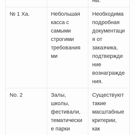
ны.
№ 1 Ха.
Небольшая
Необходима
касса с
подробная
самыми
документаци
строгими
я от
требования
заказчика,
ми
подтвержде
ние
вознагражде
ния.
No. 2
Залы,
Существуют
школы,
такие
фестивали,
масштабные
тематически
критерии,
е парки
как