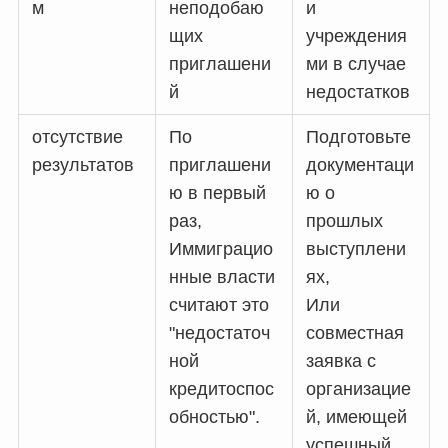
м
неподобаю
и
щих
учреждения
приглашени
ми в случае
й
недостатков
отсутствие
По
Подготовьте
результатов
приглашени
документаци
ю в первый
ю о
раз,
прошлых
Иммиграцио
выступлени
нные власти
ях,
считают это
Или
"недостаточ
совместная
ной
заявка с
кредитоспос
организацие
обностью".
й, имеющей
успешный