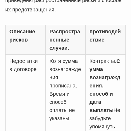
приведены распространенные риски и способы
их предотвращения.
Описание
Распростра
противодей
рисков
ненные
ствие
случаи.
Недостатки
Хотя сумма
Контракты.
С
в договоре
вознагражде
умма
ния
вознагражд
прописана,
ения,
Время и
способ и
способ
дата
оплаты не
выплаты
Не
указаны.
забудьте
упомянуть