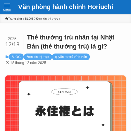
Văn phòng hành chính Horiuchi
MENU
Trang chủ
BLOG
Đơn xin thị thực
Thẻ thường trú nhân tại Nhật
2025
12/18
Bản (thẻ thường trú) là gì?
BLOG
Đơn xin thị thực
quyền cư trú vĩnh viễn
18 tháng 12 năm 2025