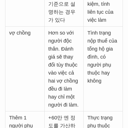
기준으로 설
kiệm, tính
명하는 경우
liên tục của
가 있다
việc làm
vợ chồng
Hơn so với
Tình trạng
người độc
nộp thuế của
thân. Đánh
tổng hộ gia
giá sẽ thay
đình, có
đổi tùy thuộc
người phụ
vào việc cả
thuộc hay
hai vợ chồng
không
đều đi làm
hay chỉ một
người đi làm.
Thêm 1
+60만 엔 정
Thực trạng
người phụ
도를 가산하
phụ thuộc