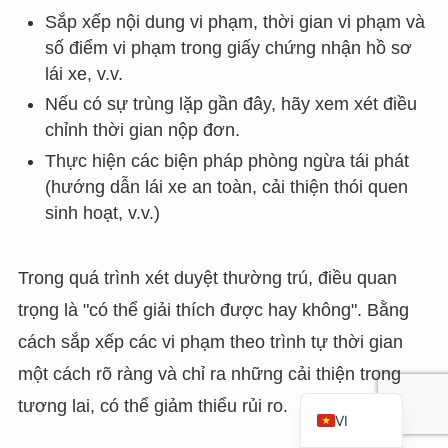
Sắp xếp nội dung vi phạm, thời gian vi phạm và
RU
số điểm vi phạm trong giấy chứng nhận hồ sơ
TH
lái xe, v.v.
FR
Nếu có sự trùng lặp gần đây, hãy xem xét điều
ID
chỉnh thời gian nộp đơn.
PT
Thực hiện các biện pháp phòng ngừa tái phát
(hướng dẫn lái xe an toàn, cải thiện thói quen
ES
sinh hoạt, v.v.)
IT
DE
Trong quá trình xét duyệt thường trú, điều quan
ZH
trọng là "có thể giải thích được hay không". Bằng
TW
cách sắp xếp các vi phạm theo trình tự thời gian
EN
một cách rõ ràng và chỉ ra những cải thiện trong
JA
tương lai, có thể giảm thiểu rủi ro.
VI