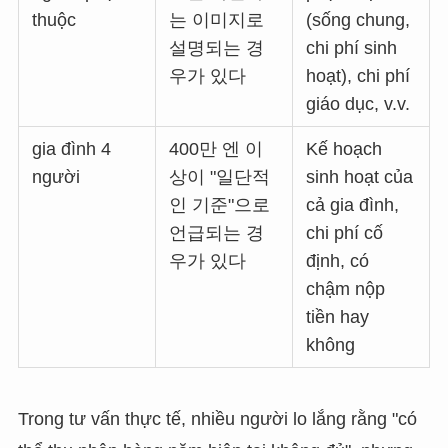
thuộc
는 이미지로
(sống chung,
설명되는 경
chi phí sinh
우가 있다
hoạt), chi phí
giáo dục, v.v.
gia đình 4
400만 엔 이
Kế hoạch
người
상이 "일단적
sinh hoạt của
인 기준"으로
cả gia đình,
언급되는 경
chi phí cố
우가 있다
định, có
chậm nộp
tiền hay
không
Trong tư vấn thực tế, nhiều người lo lắng rằng "có