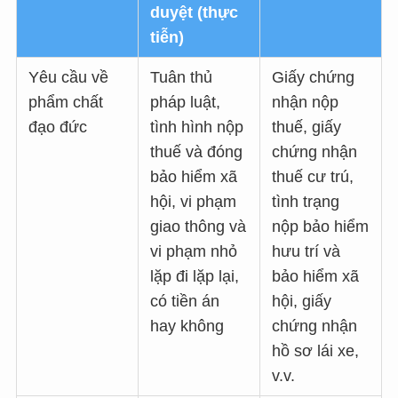
duyệt (thực
tiễn)
Yêu cầu về
Tuân thủ
Giấy chứng
phẩm chất
pháp luật,
nhận nộp
đạo đức
tình hình nộp
thuế, giấy
thuế và đóng
chứng nhận
bảo hiểm xã
thuế cư trú,
hội, vi phạm
tình trạng
giao thông và
nộp bảo hiểm
vi phạm nhỏ
hưu trí và
lặp đi lặp lại,
bảo hiểm xã
có tiền án
hội, giấy
hay không
chứng nhận
hồ sơ lái xe,
v.v.