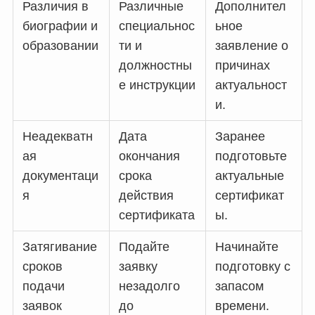
Различия в
Различные
Дополнител
биографии и
специальнос
ьное
образовании
ти и
заявление о
должностны
причинах
е инструкции
актуальност
и.
Неадекватн
Дата
Заранее
ая
окончания
подготовьте
документаци
срока
актуальные
я
действия
сертификат
сертификата
ы.
Затягивание
Подайте
Начинайте
сроков
заявку
подготовку с
подачи
незадолго
запасом
заявок
до
времени.