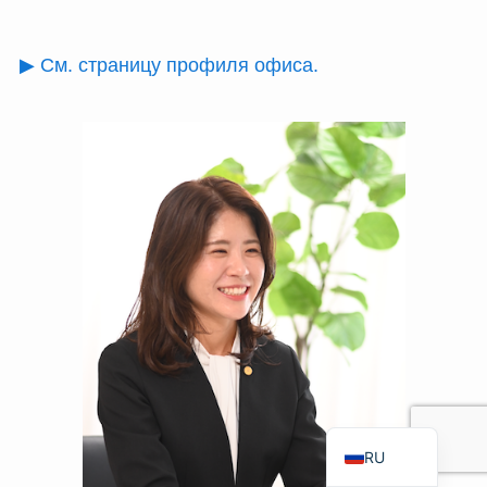
TH
FR
▶ См. страницу профиля офиса.
VI
ID
PT
ES
IT
DE
ZH
TW
EN
JA
RU