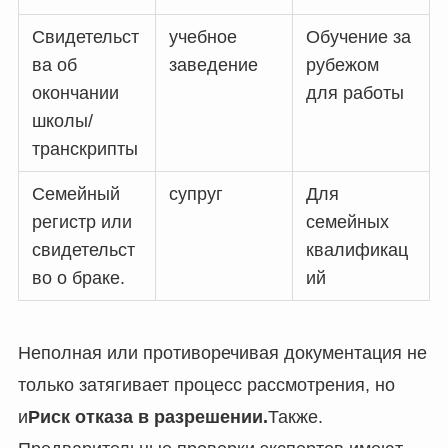
Свидетельст
учебное
Обучение за
ва об
заведение
рубежом
окончании
для работы
школы/
транскрипты
Семейный
супруг
Для
регистр или
семейных
свидетельст
квалификац
во о браке.
ий
Неполная или противоречивая документация не
только затягивает процесс рассмотрения, но
и
Риск отказа в разрешении.
Также.