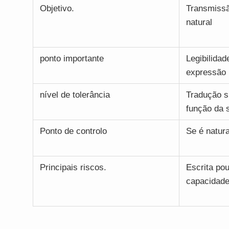
Objetivo.
Transmissã
natural
ponto importante
Legibilidad
expressão
nível de tolerância
Tradução si
função da 
Ponto de controlo
Se é natur
Principais riscos.
Escrita pou
capacidad