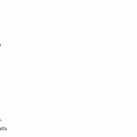
o
.
efa