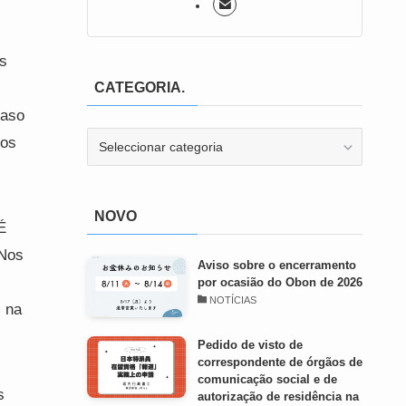
as
CATEGORIA.
caso
CATEGORIA.
tos
NOVO
É
 Nos
Aviso sobre o encerramento
por ocasião do Obon de 2026
NOTÍCIAS
s na
Pedido de visto de
correspondente de órgãos de
comunicação social e de
s
autorização de residência na