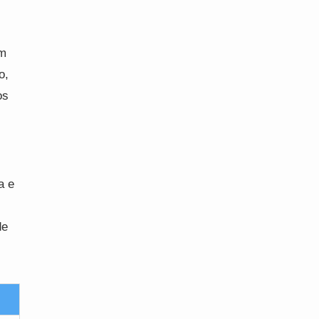
om
o,
os
a e
de