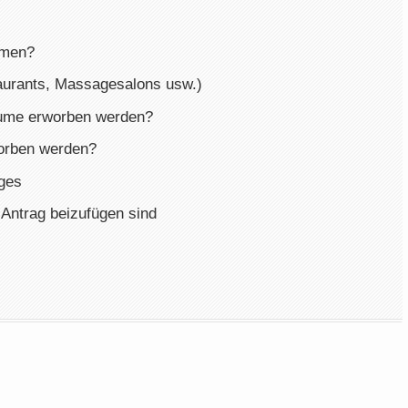
mmen?
taurants, Massagesalons usw.)
ume erworben werden?
worben werden?
ages
 Antrag beizufügen sind