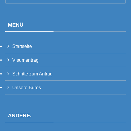
MENÜ
Startseite
PT_BR
Visumantrag
UK
RU
Schritte zum Antrag
TH
Unsere Büros
FR
VI
ID
ANDERE.
PT
ES