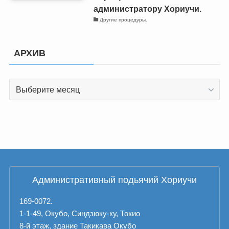
администратору Хориучи.
Другие процедуры.
АРХИВ
АРХИВ
Административный подьячий Хориучи
169-0072.
1-1-49, Окубо, Синдзюку-ку, Токио
8-й этаж, здание Такикава Окубо