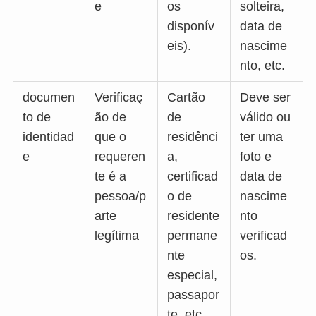
e
os
solteira,
disponív
data de
eis).
nascime
nto, etc.
documen
Verificaç
Cartão
Deve ser
to de
ão de
de
válido ou
identidad
que o
residênci
ter uma
e
requeren
a,
foto e
te é a
certificad
data de
pessoa/p
o de
nascime
arte
residente
nto
legítima
permane
verificad
nte
os.
especial,
passapor
te, etc.