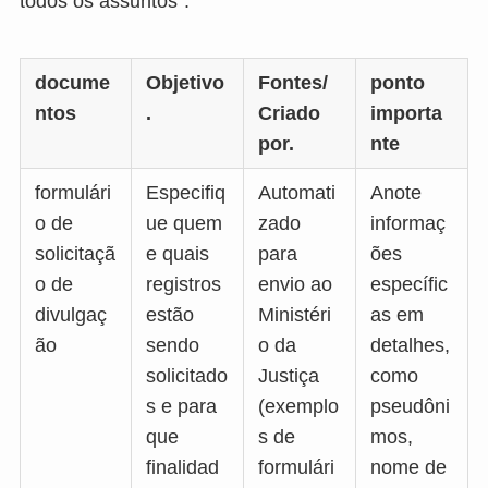
todos os assuntos".
docume
Objetivo
Fontes/
ponto
ntos
.
Criado
importa
por.
nte
formulári
Especifiq
Automati
Anote
o de
ue quem
zado
informaç
solicitaçã
e quais
para
ões
o de
registros
envio ao
específic
divulgaç
estão
Ministéri
as em
ão
sendo
o da
detalhes,
solicitado
Justiça
como
s e para
(exemplo
pseudôni
que
s de
mos,
finalidad
formulári
nome de