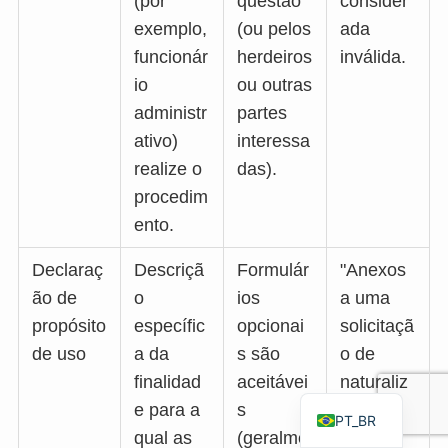
(por
questão
consider
TH
exemplo,
(ou pelos
ada
funcionár
herdeiros
inválida.
FR
io
ou outras
VI
administr
partes
ID
ativo)
interessa
PT
realize o
das).
ES
procedim
IT
ento.
DE
Declaraç
Descriçã
Formulár
"Anexos
ZH
ão de
o
ios
a uma
TW
propósito
específic
opcionai
solicitaçã
de uso
a da
s são
o de
EN
finalidad
aceitávei
naturaliz
JA
e para a
s
ação",
PT_BR
qual as
(geralme
"Base