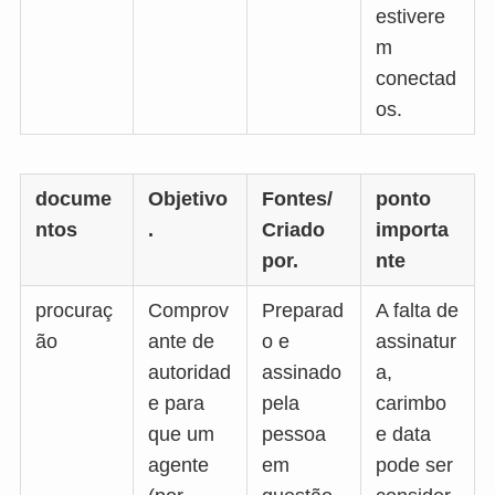
estivere
m
conectad
os.
docume
Objetivo
Fontes/
ponto
ntos
.
Criado
importa
por.
nte
procuraç
Comprov
Preparad
A falta de
ão
ante de
o e
assinatur
autoridad
assinado
a,
e para
pela
carimbo
que um
pessoa
e data
UK
agente
em
pode ser
RU