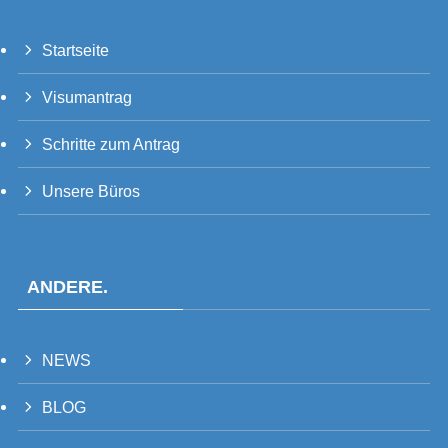
Startseite
PT_BR
Visumantrag
UK
RU
Schritte zum Antrag
TH
Unsere Büros
FR
VI
ID
ANDERE.
PT
ES
NEWS
IT
ZH
BLOG
TW