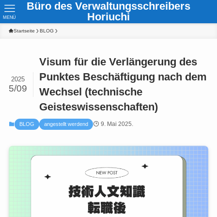
Büro des Verwaltungsschreibers
Horiuchi
MENÜ
Startseite
BLOG
Visum für die Verlängerung des
Punktes Beschäftigung nach dem
2025
5/09
Wechsel (technische
Geisteswissenschaften)
9. Mai 2025.
BLOG
angestellt werdend