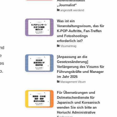
Aufenthaltsstatus
„Journalist“
angestellt werdend
Was ist ein
Veranstaltungsvisum, das für
K-POP-Auftritte, Fan-Treffen
und Fotoshootings
erforderlich ist?
Visumantrag
und
e
[Anpassung an die
Gesetzesänderung]
nes
Verlängerung des Visums für
o.
Führungskräfte und Manager
im Jahr 2026
Management-Visum
Für Übersetzungen und
Dolmetscherdienste für
Japanisch und Koreanisch
wenden Sie sich bitte an
Horiuchi Administrative