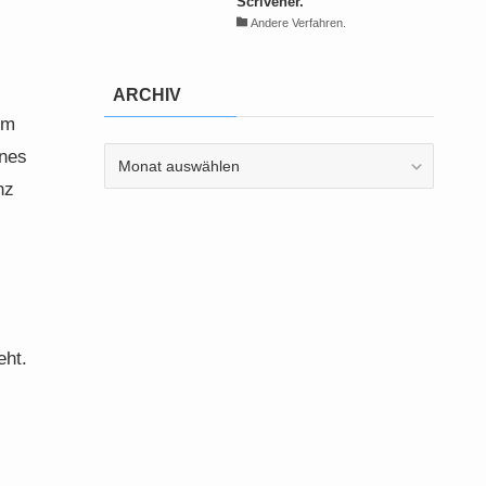
Scrivener.
Andere Verfahren.
ARCHIV
um
ARCHIV
ines
nz
eht.