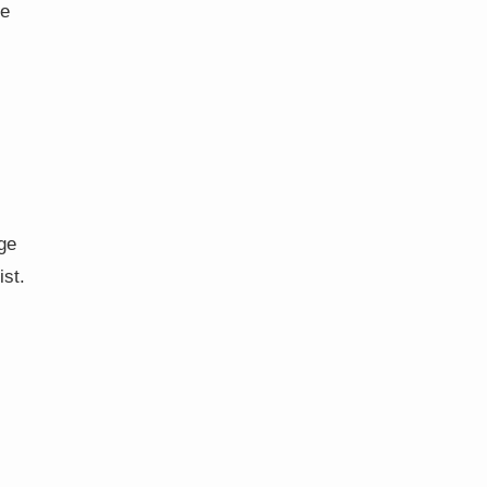
le
ge
ist.