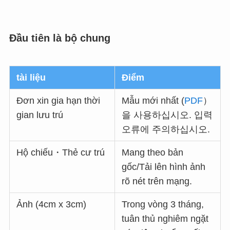
Đầu tiên là bộ chung
tài liệu
Điểm
Đơn xin gia hạn thời
Mẫu mới nhất (
PDF
）
gian lưu trú
을 사용하십시오. 입력
오류에 주의하십시오.
Hộ chiếu・Thẻ cư trú
Mang theo bản
gốc/Tải lên hình ảnh
rõ nét trên mạng.
Ảnh (4cm x 3cm)
Trong vòng 3 tháng,
tuân thủ nghiêm ngặt