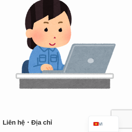
RU
TH
FR
ID
PT
ES
IT
DE
ZH
TW
EN
JA
Liên hệ・Địa chỉ
VI