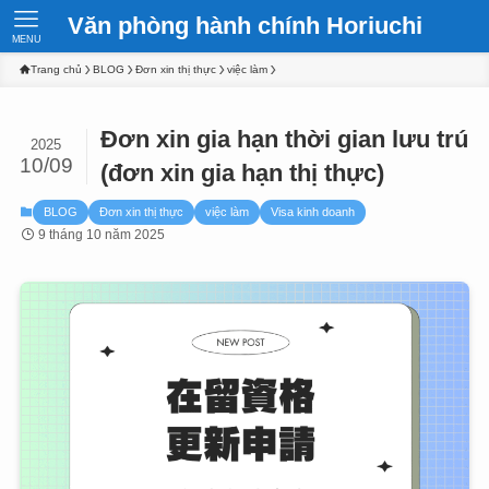
Văn phòng hành chính Horiuchi
MENU
Trang chủ
BLOG
Đơn xin thị thực
việc làm
Đơn xin gia hạn thời gian lưu trú
2025
10/09
(đơn xin gia hạn thị thực)
BLOG
Đơn xin thị thực
việc làm
Visa kinh doanh
9 tháng 10 năm 2025