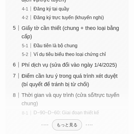
Đăng ký tại quầy
Đăng ký trực tuyến (khuyến nghị)
Giấy tờ cần thiết (chung + theo loại bằng
cấp)
Đầu tiên là bộ chung
Ví dụ tiêu biểu theo loại chứng chỉ
Phí dịch vụ (sửa đổi vào ngày 1/4/2025)
Điểm cần lưu ý trong quá trình xét duyệt
(bí quyết để tránh bị từ chối)
Thời gian và quy trình (cửa sổ/trực tuyến
chung)
D−90~D−60: Giai đoạn thiết kế
もっと見る