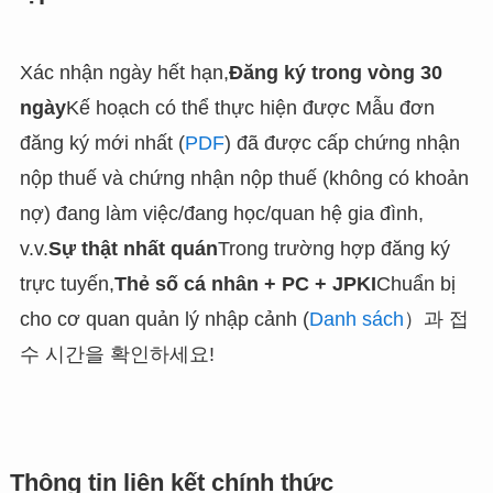
Xác nhận ngày hết hạn,
Đăng ký trong vòng 30
ngày
Kế hoạch có thể thực hiện được Mẫu đơn
đăng ký mới nhất (
PDF
) đã được cấp chứng nhận
nộp thuế và chứng nhận nộp thuế (không có khoản
nợ) đang làm việc/đang học/quan hệ gia đình,
v.v.
Sự thật nhất quán
Trong trường hợp đăng ký
trực tuyến,
Thẻ số cá nhân + PC + JPKI
Chuẩn bị
cho cơ quan quản lý nhập cảnh (
Danh sách
）과 접
수 시간을 확인하세요!
Thông tin liên kết chính thức