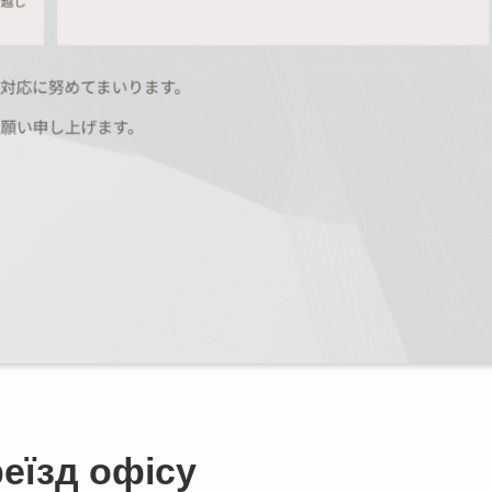
еїзд офісу