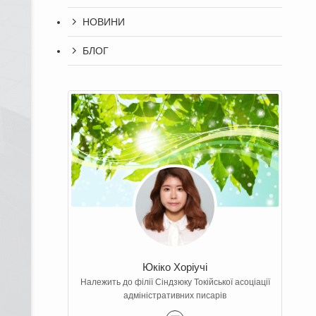
НОВИНИ
БЛОГ
Юкіко Хоріучі
Належить до філії Сіндзюку Токійської асоціації
адміністративних писарів