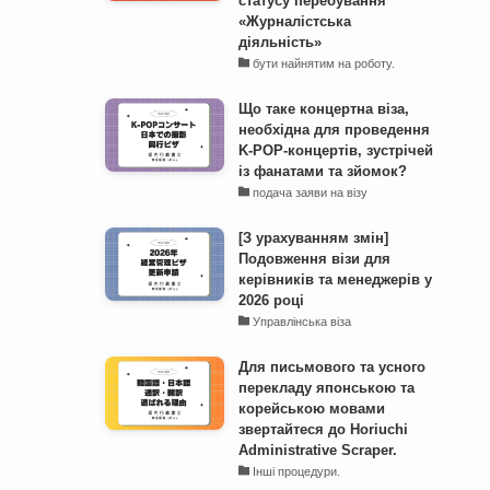
статусу перебування
«Журналістська
діяльність»
бути найнятим на роботу.
Що таке концертна віза,
необхідна для проведення
K-POP-концертів, зустрічей
із фанатами та зйомок?
подача заяви на візу
[З урахуванням змін]
Подовження візи для
керівників та менеджерів у
2026 році
Управлінська віза
Для письмового та усного
перекладу японською та
корейською мовами
звертайтеся до Horiuchi
Administrative Scraper.
Інші процедури.