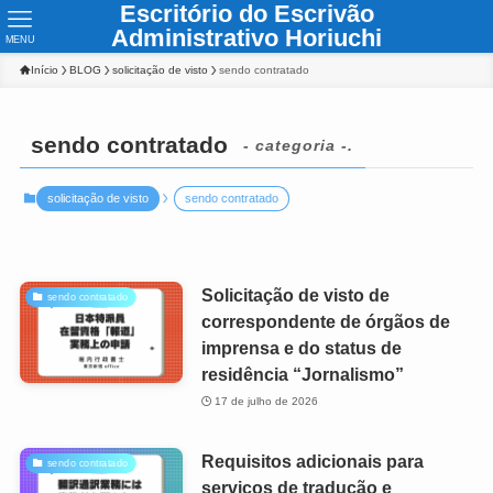
Escritório do Escrivão
Administrativo Horiuchi
MENU
Início
BLOG
solicitação de visto
sendo contratado
sendo contratado
- categoria -.
solicitação de visto
sendo contratado
Solicitação de visto de
sendo contratado
correspondente de órgãos de
imprensa e do status de
residência “Jornalismo”
17 de julho de 2026
Requisitos adicionais para
sendo contratado
serviços de tradução e