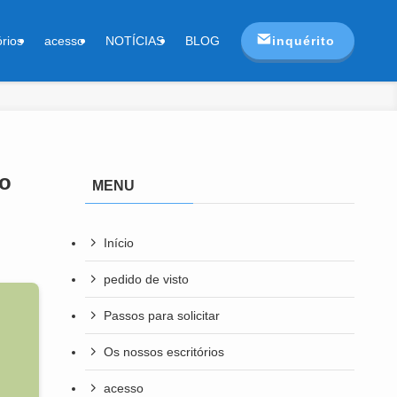
inquérito
órios
acesso
NOTÍCIAS
BLOG
ão
MENU
Início
pedido de visto
Passos para solicitar
Os nossos escritórios
acesso