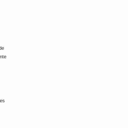
de
nte
tes