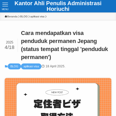
Kantor Ahli Penulis Administrasi
Horiuchi
MENU
Beranda
BLOG
aplikasi visa
Cara mendapatkan visa
penduduk permanen Jepang
2025
4/18
(status tempat tinggal 'penduduk
permanen')
18 April 2025.
BLOG
aplikasi visa