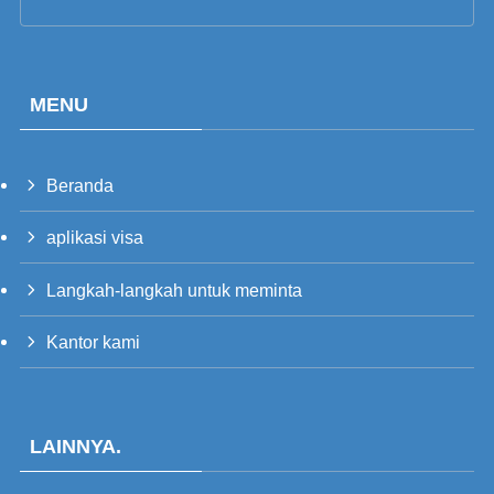
MENU
Beranda
aplikasi visa
PT_BR
Langkah-langkah untuk meminta
UK
RU
Kantor kami
TH
FR
VI
LAINNYA.
PT