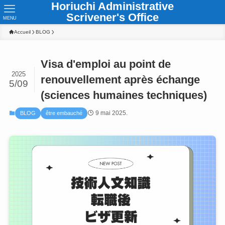
Horiuchi Administrative
Scrivener's Office
MENU
Accueil
BLOG
Visa d'emploi au point de
2025
renouvellement après échange
5/09
(sciences humaines techniques)
9 mai 2025.
BLOG
être embauché