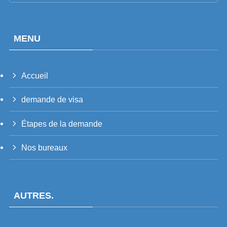
MENU
Accueil
PT_BR
demande de visa
UK
RU
Étapes de la demande
TH
Nos bureaux
VI
ID
PT
AUTRES.
ES
IT