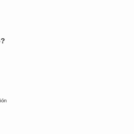
o?
ión