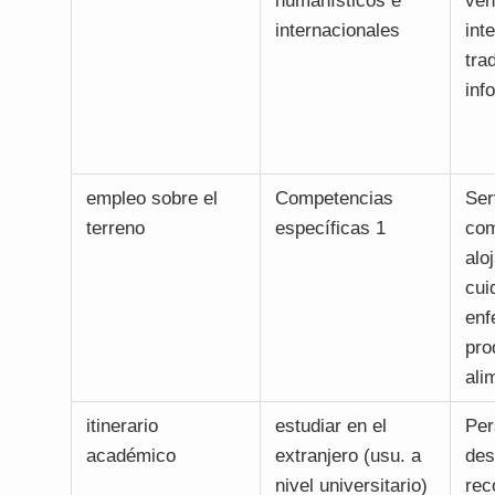
humanísticos e
ven
internacionales
int
tra
inf
empleo sobre el
Competencias
Ser
terreno
específicas 1
com
alo
cui
enf
pro
ali
itinerario
estudiar en el
Per
académico
extranjero (usu. a
des
nivel universitario)
rec