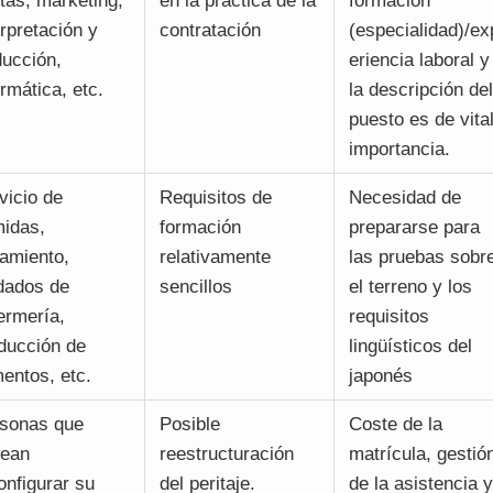
tas, marketing,
en la práctica de la
formación
erpretación y
contratación
(especialidad)/ex
ducción,
eriencia laboral y
ormática, etc.
la descripción del
puesto es de vita
importancia.
vicio de
Requisitos de
Necesidad de
idas,
formación
prepararse para
jamiento,
relativamente
las pruebas sobr
dados de
sencillos
el terreno y los
ermería,
requisitos
ducción de
lingüísticos del
mentos, etc.
japonés
sonas que
Posible
Coste de la
ean
reestructuración
matrícula, gestió
onfigurar su
del peritaje.
de la asistencia y