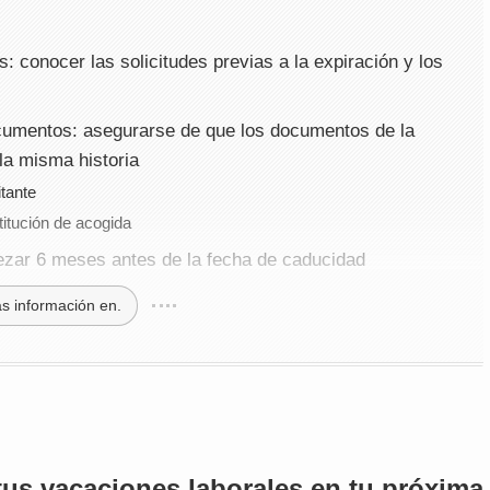
es: conocer las solicitudes previas a la expiración y los
ocumentos: asegurarse de que los documentos de la
la misma historia
itante
titución de acogida
ezar 6 meses antes de la fecha de caducidad
s información en.
 tus vacaciones laborales en tu próxima