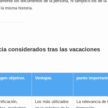
camente los documentos de la persona, ni tampoco los de la
la misma historia.
ncia considerados tras las vacaciones
gen objetivo.
Ventajas.
punto important
nificación,
Los más utilizados
La relevancia de 