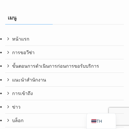
RU
FR
เมนู
VI
ID
หน้าแรก
PT
การขอวีซ่า
ES
IT
ขั้นตอนการดำเนินการก่อนการขอรับบริการ
DE
แนะนำสำนักงาน
ZH
TW
การเข้าถึง
EN
ข่าว
JA
บล็อก
TH