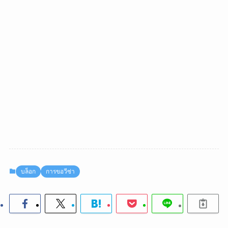
บล็อก
การขอวีซ่า