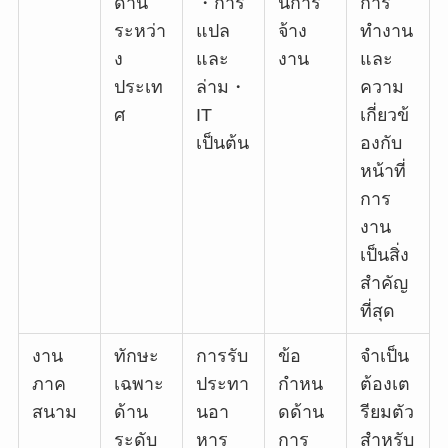
ด้าน
・การ
นการ
การ
ระหว่า
แปล
จ้าง
ทำงาน
ง
และ
งาน
และ
ประเท
ล่าม・
ความ
ศ
IT
เกี่ยวข้
เป็นต้น
องกับ
หน้าที่
การ
งาน
เป็นสิ่ง
สำคัญ
ที่สุด
งาน
ทักษะ
การรับ
ข้อ
จำเป็น
ภาค
เฉพาะ
ประทา
กำหน
ต้องเต
สนาม
ด้าน
นอา
ดด้าน
รียมตัว
ระดับ
หาร
การ
สำหรับ