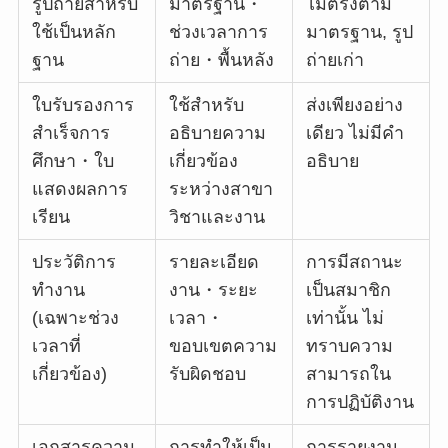
รูปถ่ายสำหรับ
มาตรฐาน・
ไม่ตรงตาม
ใช้เป็นหลัก
ช่วงเวลาการ
มาตรฐาน, รูป
ฐาน
ถ่าย・พื้นหลัง
ถ่ายเก่า
ใบรับรองการ
ใช้สำหรับ
ส่งเพียงอย่าง
สำเร็จการ
อธิบายความ
เดียว ไม่มีคำ
ศึกษา・ใบ
เกี่ยวข้อง
อธิบาย
แสดงผลการ
ระหว่างสาขา
เรียน
วิชาและงาน
ประวัติการ
รายละเอียด
การมีสถานะ
ทำงาน
งาน・ระยะ
เป็นสมาชิก
(เฉพาะช่วง
เวลา・
เท่านั้น ไม่
เวลาที่
ขอบเขตความ
ทราบความ
เกี่ยวข้อง)
รับผิดชอบ
สามารถใน
การปฏิบัติงาน
เอกสารความ
การทำให้เป็น
การรายงาน