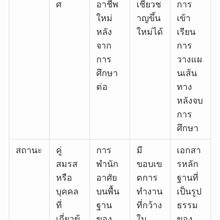
ศ
อาชีพ
เชี่ยวช
การ
ใหม่
าญขึ้น
เข้า
หลัง
ใหม่ได้
เรียน
จาก
การ
การ
วางแผ
ศึกษา
นเส้น
ต่อ
ทาง
หลังจบ
การ
ศึกษา
สถานะ
คู่
การ
มี
เอกสา
สมรส
พำนัก
ขอบเข
รหลัก
หรือ
อาศัย
ตการ
ฐานที่
บุคคล
บนพื้น
ทำงาน
เป็นรูป
ที่
ฐาน
ที่กว้าง
ธรรม
เกี่ยวข้
ของ
ใน
ของ