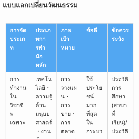
แบบแลกเปลี่ยนวัฒนธรรม
การจัด
ประเภ
ภาพ
ข้อดี
ข้อควร
ประเภ
ทกา
เป้า
ระวัง
ท
รพำ
หมาย
นัก
หลัก
การ
เทคโน
การ
ใช้
ประวัติ
ทำงาน
โลยี・
วางแผ
ประโย
การ
ใน
ความรู้
น・
ชน์
ศึกษา
วิชาชี
ด้าน
การ
มาก
(สาขา
พ
มนุษย
ขาย・
ที่สุด
ที่
เฉพาะ
ศาสตร์
การ
ใน
เรียน)/
・งาน
ตลาด
กระบว
ประวัติ