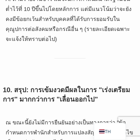
RU
ต่ำไว้ที่ 10 ปีขึ้นไปโดยหลักการ แต่มีแนวโน้มว่าจะยัง
FR
คงมีข้อยกเว้นสำหรับบุคคลที่ได้รับการยอมรับใน
VI
คุณูปการต่อสังคมหรือกรณีอื่น ๆ (รายละเอียดเฉพาะ
ID
จะแจ้งให้ทราบต่อไป)
PT
ES
IT
DE
10. สรุป: การเข้มงวดมีผลในการ "เร่งเตรียม
ZH
การ" มากกว่าการ "เลื่อนออกไป"
TW
EN
JA
ณ ขณะนี้ยังไม่มีการยืนยันอย่างเป็นทางการว่า "ข้อ
TH
กำหนดการพำนักสำหรับการแปลงสัญชาติได้ถูกแก้ไข