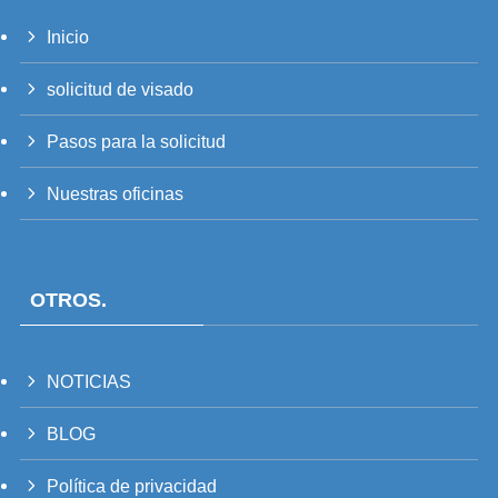
Inicio
PT_BR
solicitud de visado
UK
Pasos para la solicitud
RU
TH
Nuestras oficinas
FR
VI
OTROS.
ID
PT
IT
NOTICIAS
DE
BLOG
ZH
Política de privacidad
TW